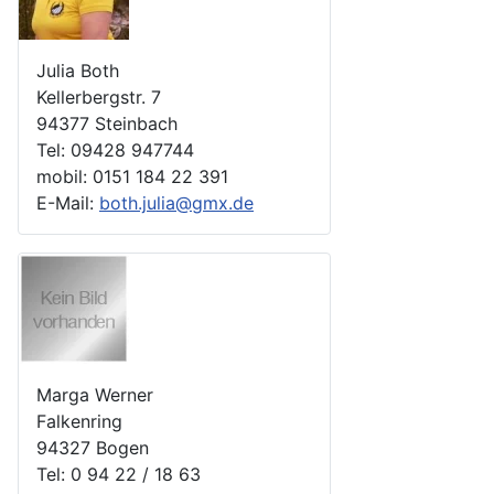
Julia Both
Kellerbergstr. 7
94377 Steinbach
Tel: 09428 947744
mobil: 0151 184 22 391
E-Mail:
both.julia@gmx.de
Marga Werner
Falkenring
94327 Bogen
Tel: 0 94 22 / 18 63