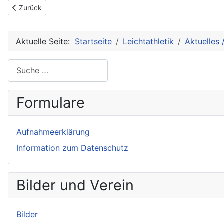
Vorheriger Beitrag: Bad Kötztinger Mehrkampfmeeting
Zurück
Aktuelle Seite:
Startseite
Leichtathletik
Aktuelles 
Suche
Formulare
Aufnahmeerklärung
Information zum Datenschutz
Bilder und Verein
Bilder