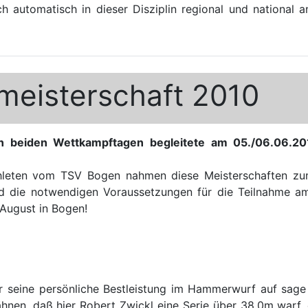
 automatisch in dieser Disziplin regional und national a
meisterschaft 2010
an beiden Wettkampftagen begleitete am 05./06.06.20
leten vom TSV Bogen nahmen diese Meisterschaften zum A
nd die notwendigen Voraussetzungen für die Teilnahme am
August in Bogen!
er seine persönliche Bestleistung im Hammerwurf auf sag
ähnen, daß hier Robert Zwickl eine Serie über 38,0m warf,