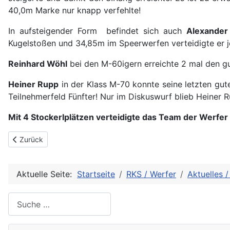
40,0m Marke nur knapp verfehlte!
In aufsteigender Form befindet sich auch
Alexander
Kugelstoßen und 34,85m im Speerwerfen verteidigte er je
Reinhard Wöhl
bei den M-60igern erreichte 2 mal den gu
Heiner Rupp
in der Klass M-70 konnte seine letzten gu
Teilnehmerfeld Fünfter! Nur im Diskuswurf blieb Heiner 
Mit 4 Stockerlplätzen verteidigte das Team der Werfer 
Vorheriger Beitrag: Werfermeeting bei Idealwetter in Bogen
Zurück
Aktuelle Seite:
Startseite
RKS / Werfer
Aktuelles /
Suche