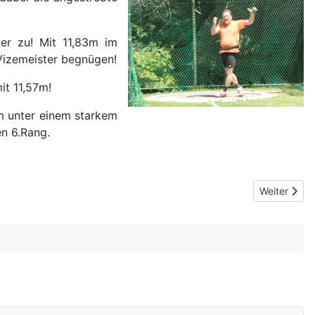
er zu! Mit 11,83m im
 Vizemeister begnügen!
it 11,57m!
m unter einem starkem
en 6.Rang.
Nächster Be
Weiter