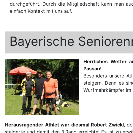
durchgeführt. Durch die Mitgliedschaft kann man auch
einfach Kontakt mit uns auf.
Bayerische Senioren
Herrliches Wetter 
Passau!
Besonders unsere Ath
steigern. Denn es si
Wurfmehrkämpfer im 
Herausragender Athlet war diesmal Robert Zwickl
, d
steigerte und damit den 3.Rang erreichte! Es ist zu erw